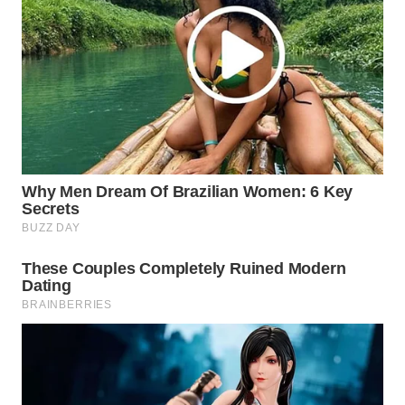
WAHANANEWS
ID
WAHANANEWS
CO ID
WAHANANEWS
NET
WAHANA
SPORT
WAHANA
UMKM
WAHANA
SELEB