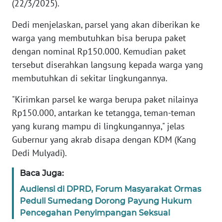
WN
(22/3/2025).
PAPUA
Dedi menjelaskan, parsel yang akan diberikan ke
warga yang membutuhkan bisa berupa paket
WN
PAPUA
dengan nominal Rp150.000. Kemudian paket
BARAT
tersebut diserahkan langsung kepada warga yang
membutuhkan di sekitar lingkungannya.
WN
RIAU
"Kirimkan parsel ke warga berupa paket nilainya
Rp150.000, antarkan ke tetangga, teman-teman
WN
yang kurang mampu di lingkungannya," jelas
SERAMBI
Gubernur yang akrab disapa dengan KDM (Kang
Dedi Mulyadi).
WN
JAMBI
Baca Juga:
Audiensi di DPRD, Forum Masyarakat Ormas
WN
Peduli Sumedang Dorong Payung Hukum
SULTRA
Pencegahan Penyimpangan Seksual