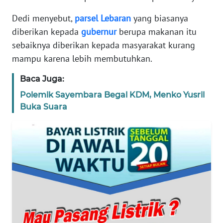
Dedi menyebut,
parsel
Lebaran
yang biasanya
TENTANG
KAMI
diberikan kepada
gubernur
berupa makanan itu
sebaiknya diberikan kepada masyarakat kurang
PEDOMAN
mampu karena lebih membutuhkan.
MEDIA
SIBER
Baca Juga:
Polemik Sayembara Begal KDM, Menko Yusril
REDAKSI
Buka Suara
KARIR
DISCLAIMER
Wahana
News
Regional