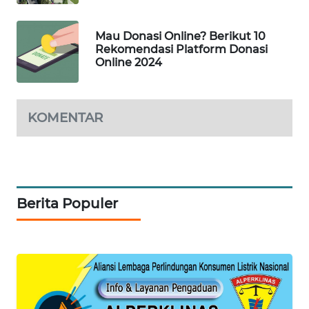
TAMBANG
NEWS
Mau Donasi Online? Berikut 10
Rekomendasi Platform Donasi
Online 2024
SITUNGIR
NEWS
SIDIKALANG
KOMENTAR
NEWS
SIBARAGAS
NEWS
Berita Populer
METRO
SIANTAR
NEWS
METRO
MEDAN