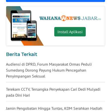
WN
BALI
WN
KALBAR
Install Aplikasi
WN
KALTENG
Berita Terkait
WN
KALTARA
Audiensi di DPRD, Forum Masyarakat Ormas Peduli
Sumedang Dorong Payung Hukum Pencegahan
Penyimpangan Seksual
WN
KALSEL
Terekam CCTV, Tersangka Penyekapan Cari Dedi Mulyadi
WN
pada Dini Hari
KALTIM
Jamin Pengobatan Hingga Tuntas, KDM Serahkan Hadiah