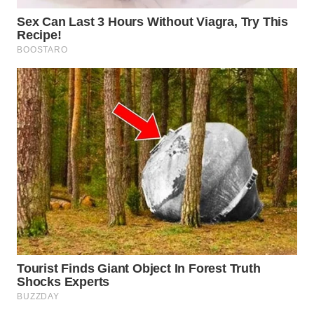
WN
SAMOSIR
WN
PADANG
LAWAS
WN
SUMEDANG
WN
CIANJUR
WN
KEPULAUAN
SERIBU