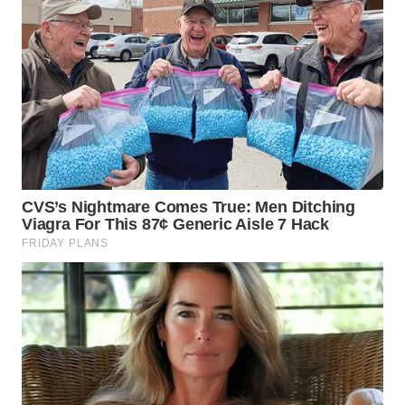
KARO
WN
SIMALUNGUN
WN
LABUHANBATU
WN
TAPANULI
TENGAH
WN DELI
SERDANG
WN
TEBING
TINGGI