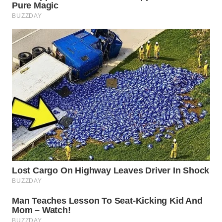
WN
LIKUPANG
WN
LABUANBAJO
WN
BORNEO
Wahana
Media
Group
WAHANA
NEWS
WAHANA
TANI