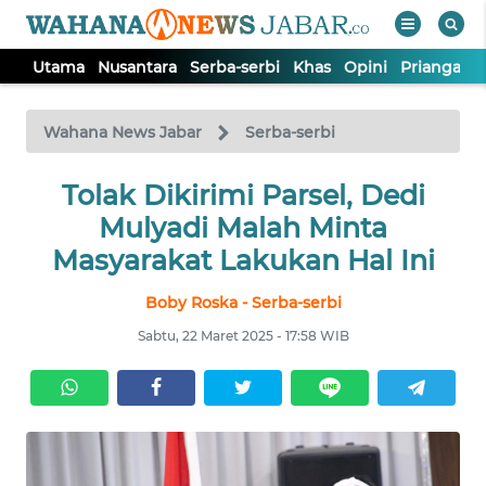
Utama
Nusantara
Serba-serbi
Khas
Opini
Priangan 
WAHANA
Tutup
TV
Wahana News Jabar
Serba-serbi
Tolak Dikirimi Parsel, Dedi
UTAMA
Mulyadi Malah Minta
NUSANTARA
Masyarakat Lakukan Hal Ini
Boby Roska - Serba-serbi
SERBA-
SERBI
Sabtu, 22 Maret 2025 - 17:58 WIB
KHAS
OPINI