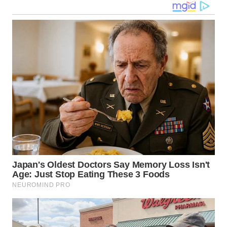
WN
DANAU
TOBA
WN
NIAS
WN
LANGKAT
WN
TAPANULI
SELATAN
WN
TANJUNG
LESUNG
WN