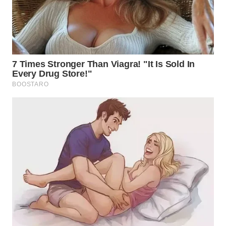
WN
PAKPAK
WN
KARAWANG
WN
BEKASI
WN
BOGOR
WN
DEPOK
WN
TAPANULI
UTARA