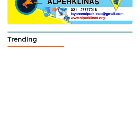
NEWS
METRO
JAKARTA
NEWS
Trending
KRT
NEWS
KARING
NEWS
JURNAL
MARITIM
HUMBANG
NEWS
GARONGGANG