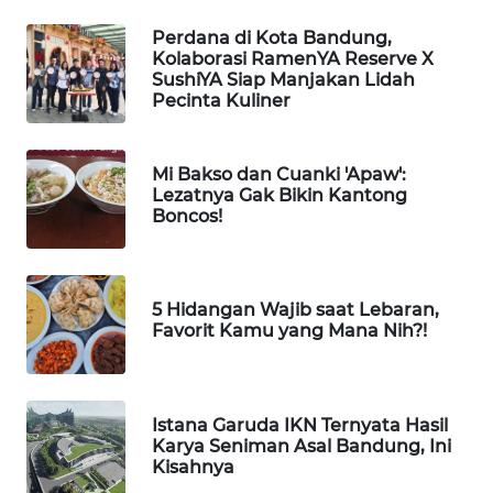
MKLI
Perdana di Kota Bandung,
Kolaborasi RamenYA Reserve X
SushiYA Siap Manjakan Lidah
LPKKI
Pecinta Kuliner
LKKI
Mi Bakso dan Cuanki 'Apaw':
Lezatnya Gak Bikin Kantong
KOPEKLIN
Boncos!
PORTAL
KONSUMEN
5 Hidangan Wajib saat Lebaran,
Favorit Kamu yang Mana Nih?!
FORWAMKI
ALPERKLINAS
Istana Garuda IKN Ternyata Hasil
Karya Seniman Asal Bandung, Ini
FORJASIDA
Kisahnya