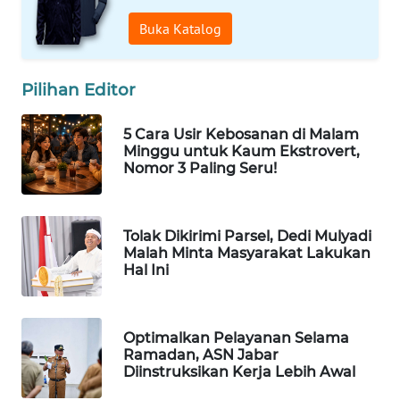
KONSUMEN
Buka Katalog
LISTRIK
Pilihan Editor
MASYARAKAT
KELISTRIKAN
5 Cara Usir Kebosanan di Malam
Minggu untuk Kaum Ekstrovert,
WALINKI
Nomor 3 Paling Seru!
ID
MAWAKA
Tolak Dikirimi Parsel, Dedi Mulyadi
ID
Malah Minta Masyarakat Lakukan
Hal Ini
MARTABAT
NET
Optimalkan Pelayanan Selama
PLN
Ramadan, ASN Jabar
Diinstruksikan Kerja Lebih Awal
WATCH