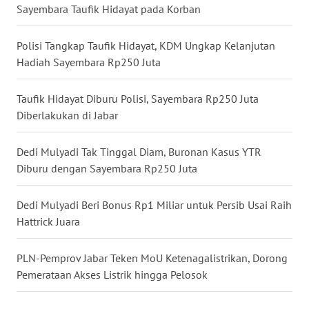
WN
Sayembara Taufik Hidayat pada Korban
SULSEL
Polisi Tangkap Taufik Hidayat, KDM Ungkap Kelanjutan
WN
Hadiah Sayembara Rp250 Juta
GORONTALO
Taufik Hidayat Diburu Polisi, Sayembara Rp250 Juta
WN
Diberlakukan di Jabar
SULUT
Dedi Mulyadi Tak Tinggal Diam, Buronan Kasus YTR
WN
Diburu dengan Sayembara Rp250 Juta
MALUKU
Dedi Mulyadi Beri Bonus Rp1 Miliar untuk Persib Usai Raih
WN
Hattrick Juara
MALUT
PLN-Pemprov Jabar Teken MoU Ketenagalistrikan, Dorong
WN
Pemerataan Akses Listrik hingga Pelosok
DAIRI