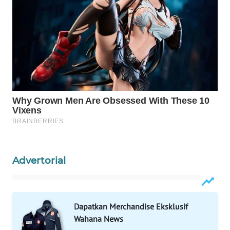
WAHANA
PERSONA
WAHANA
OTOMOTIF
WAHANA
HEALTH
WAHANA
DESA
WISATA
Advertorial
LAPAK
WAHANA
Wahana
Dapatkan Merchandise Eksklusif
Network
Wahana News