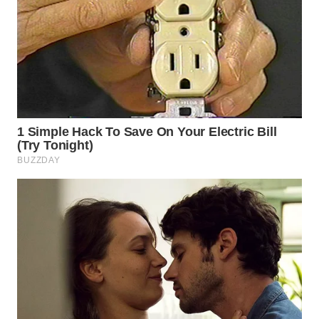
WN
SUBANG
WN
SUKABUMI
WN
PURWAKARTA
WN
PRIANGAN
TIMUR
WN
SEMARANG
WN
SOLO