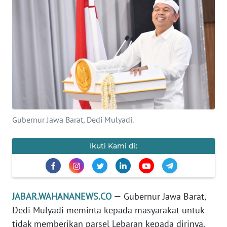
PRIANGAN
TIMUR
SUKABUMI
PURWAKARTA
Informasi
Gubernur Jawa Barat, Dedi Mulyadi.
INDEKS
BERITA
Ikuti Kami di:
KONTAK
KAMI
JABAR.WAHANANEWS.CO
—
Gubernur Jawa Barat,
INFO
Dedi Mulyadi meminta kepada masyarakat untuk
IKLAN
tidak memberikan parsel Lebaran kepada dirinya.