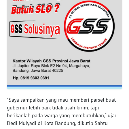
WN
SUMUT
WN
JAKARTA
WN
JABAR
WN
BANTEN
WN
NTT
"Saya sampaikan yang mau memberi parsel buat
gubernur lebih baik tidak usah kirim, tapi
WN
KEPRI
berikanlah pada warga yang membutuhkan," ujar
Dedi Mulyadi di Kota Bandung, dikutip Sabtu