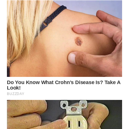
WN
TANGERANG
WN
BINJAI
WN
CIREBON
WN
INDRAMAYU
WN
KUNINGAN
WN
MAJALENGKA