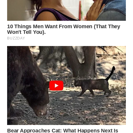
WN
BOROBUDUR
WN
MADURA
WN
SURABAYA
WN
NATUNA
WN
BINTAN
WN
MANDALIKA