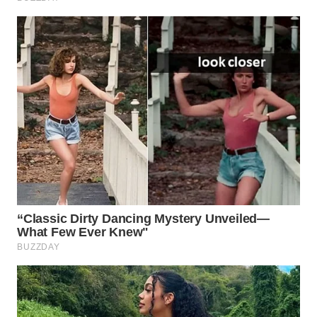
WAHANA
ADVOKAT
WAHANA
INFRASTRUKTUR
WAHANA
KONSUMEN
WAHANA
LISTRIK
WAHANA
TRAVEL
WAHANA
TV