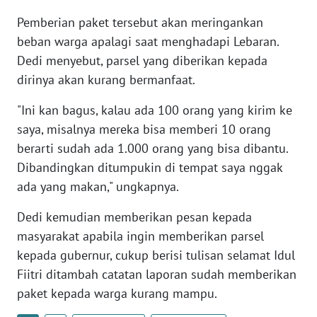
WN
Pemberian paket tersebut akan meringankan
NTB
beban warga apalagi saat menghadapi Lebaran.
Dedi menyebut, parsel yang diberikan kepada
WN
dirinya akan kurang bermanfaat.
SULTENG
"Ini kan bagus, kalau ada 100 orang yang kirim ke
WN
saya, misalnya mereka bisa memberi 10 orang
SULBAR
berarti sudah ada 1.000 orang yang bisa dibantu.
Dibandingkan ditumpukin di tempat saya nggak
WN
ada yang makan," ungkapnya.
BABEL
Dedi kemudian memberikan pesan kepada
WN
masyarakat apabila ingin memberikan parsel
SUMBAR
kepada gubernur, cukup berisi tulisan selamat Idul
Fiitri ditambah catatan laporan sudah memberikan
WN
SUMSEL
paket kepada warga kurang mampu.