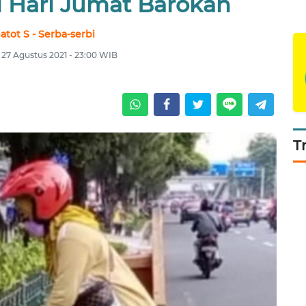
i Hari Jumat Barokah
atot S - Serba-serbi
 27 Agustus 2021 - 23:00 WIB
T