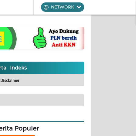
NETWORK
rta
Indeks
Disclaimer
erita Populer