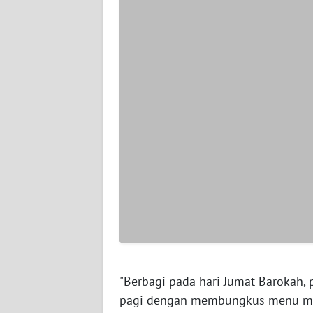
WN
PAPUA
BARAT
WN
RIAU
WN
SERAMBI
WN
JAMBI
WN
SULTRA
"Berbagi pada hari Jumat Barokah, 
pagi dengan membungkus menu maka
WN