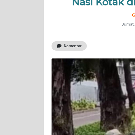
Nasi Kotak d
PRIANGAN
TIMUR
G
SUKABUMI
Jumat,
PURWAKARTA
Komentar
Informasi
INDEKS
BERITA
KONTAK
KAMI
INFO
IKLAN