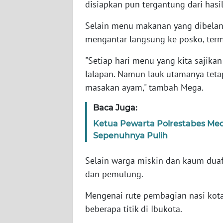
disiapkan pun tergantung dari hasi
NTB
Selain menu makanan yang dibelanj
WN
mengantar langsung ke posko, term
SULTENG
"Setiap hari menu yang kita sajikan
WN
lalapan. Namun lauk utamanya teta
SULBAR
masakan ayam," tambah Mega.
WN
Baca Juga:
BABEL
Ketua Pewarta Polrestabes Med
Sepenuhnya Pulih
WN
SUMBAR
Selain warga miskin dan kaum duaf
dan pemulung.
WN
SUMSEL
Mengenai rute pembagian nasi kotal
beberapa titik di Ibukota.
WN