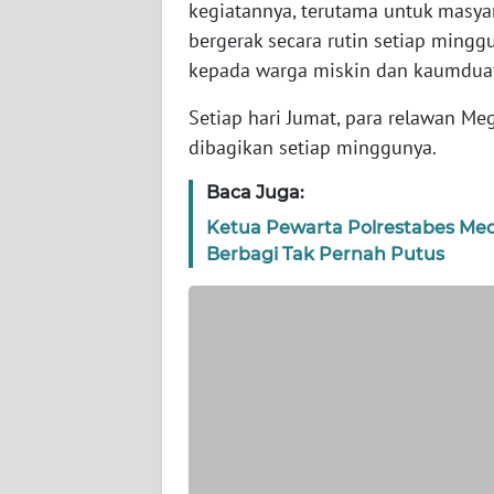
kegiatannya, terutama untuk masya
bergerak secara rutin setiap mingg
WN
kepada warga miskin dan kaumdua
JAKARTA
Setiap hari Jumat, para relawan M
WN
dibagikan setiap minggunya.
JABAR
Baca Juga:
WN
Ketua Pewarta Polrestabes Me
BANTEN
Berbagi Tak Pernah Putus
WN
NTT
WN
KEPRI
WN
PAPUA