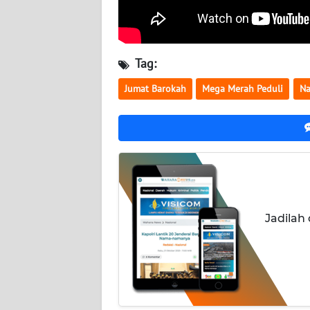
BALI
WN
KALBAR
Tag:
Jumat Barokah
Mega Merah Peduli
Na
WN
KALTENG
WN
KALTARA
WN
KALSEL
Jadilah
WN
KALTIM
WN