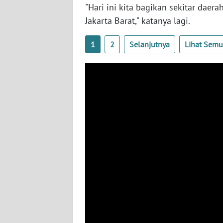
BENGKULU
"Hari ini kita bagikan sekitar daer
Jakarta Barat," katanya lagi.
WN
LAMPUNG
1
2
Selanjutnya
Lihat Sem
WN
JATENG
WN
NUSANTARA
WN
JOGJA
WN
JATIM
WN