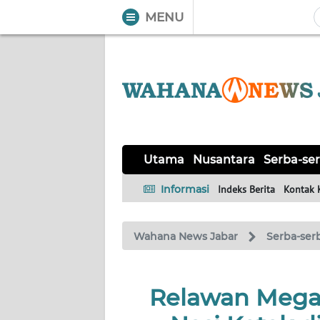
MENU
WAHANA
Tutup
TV
UTAMA
NUSANTARA
Utama
Nusantara
Serba-ser
SERBA-
Informasi
Indeks Berita
Kontak 
SERBI
Wahana News Jabar
Serba-ser
KHAS
OPINI
Relawan Mega 