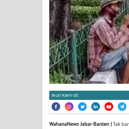
TENTANG
KAMI
PEDOMAN
MEDIA
SIBER
REDAKSI
KARIR
DISCLAIMER
Ikuti Kami di:
Wahana
News
Regional
WN
WahanaNews Jabar-Banten |
Tak ban
SUMUT