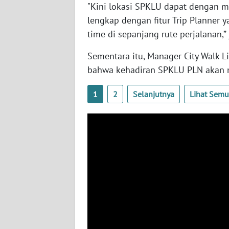
BENGKULU
"Kini lokasi SPKLU dapat dengan m
lengkap dengan fitur Trip Planner
WN
time di sepanjang rute perjalanan,”
LAMPUNG
Sementara itu, Manager City Walk 
bahwa kehadiran SPKLU PLN akan 
WN
JATENG
1
2
Selanjutnya
Lihat Sem
WN
NUSANTARA
WN
JOGJA
WN
JATIM
WN