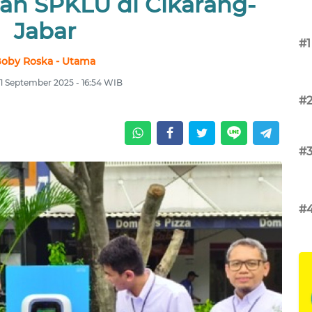
h SPKLU di Cikarang-
Jabar
#1
oby Roska - Utama
11 September 2025 - 16:54 WIB
#
#
#