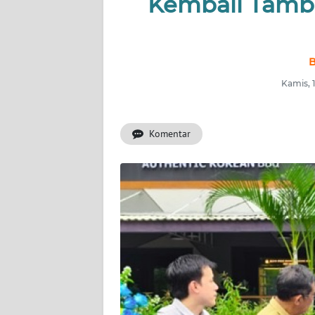
Kembali Tamba
PRIANGAN
TIMUR
SUKABUMI
B
Kamis, 
PURWAKARTA
Informasi
Komentar
INDEKS
BERITA
KONTAK
KAMI
INFO
IKLAN