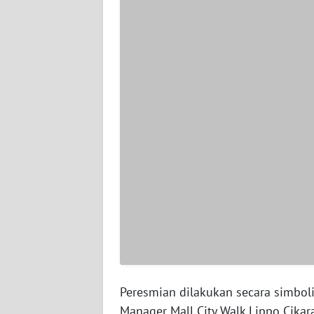
WN
PAPUA
BARAT
WN
RIAU
WN
SERAMBI
WN
JAMBI
WN
SULTRA
Peresmian dilakukan secara simbo
WN
Manager Mall City Walk Lippo Cika