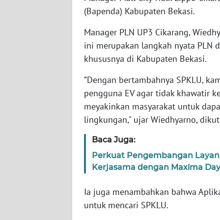
NTB
(Bapenda) Kabupaten Bekasi.
Manager PLN UP3 Cikarang, Wiedh
WN
SULTENG
ini merupakan langkah nyata PLN d
khususnya di Kabupaten Bekasi.
WN
”Dengan bertambahnya SPKLU, kam
SULBAR
pengguna EV agar tidak khawatir k
WN
meyakinkan masyarakat untuk dapat
BABEL
lingkungan," ujar Wiedhyarno, diku
Baca Juga:
WN
SUMBAR
Perkuat Pengembangan Layanan 
Kerjasama dengan Maxima Day
WN
SUMSEL
Ia juga menambahkan bahwa Aplik
untuk mencari SPKLU.
WN