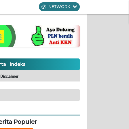
NETWORK
rta
Indeks
Disclaimer
erita Populer