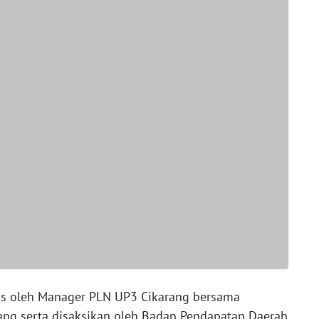
lis oleh Manager PLN UP3 Cikarang bersama
rang serta disaksikan oleh Badan Pendapatan Daerah