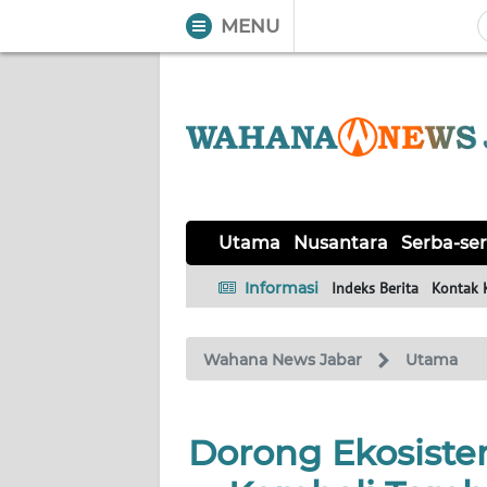
MENU
WAHANA
Tutup
TV
UTAMA
NUSANTARA
Utama
Nusantara
Serba-ser
SERBA-
Informasi
Indeks Berita
Kontak 
SERBI
Wahana News Jabar
Utama
KHAS
OPINI
Dorong Ekosiste