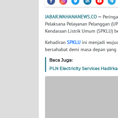
WN
JABAR.WAHANANEWS.CO
—
Peringa
JAKARTA
Pelaksana Pelayanan Pelanggan (UP
Kendaraan Listrik Umum (SPKLU) be
WN
JABAR
Kehadiran
SPKLU
ini menjadi wuju
bersahabat demi masa depan yang l
WN
BANTEN
Baca Juga:
PLN Electricity Services Hadirka
WN
NTT
WN
KEPRI
WN
PAPUA