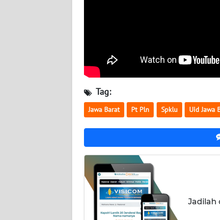
BALI
WN
KALBAR
WN
KALTENG
Tag:
WN
Jawa Barat
Pt Pln
Spklu
Uid Jawa 
KALTARA
WN
KALSEL
WN
KALTIM
Jadilah
WN