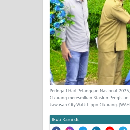
TENTANG
KAMI
PEDOMAN
MEDIA
SIBER
REDAKSI
KARIR
DISCLAIMER
Peringati Hari Pelanggan Nasional 2025
Wahana
Cikarang meresmikan Stasiun Pengisian
News
kawasan City Walk Lippo Cikarang. [W
Regional
Ikuti Kami di:
WN
SUMUT