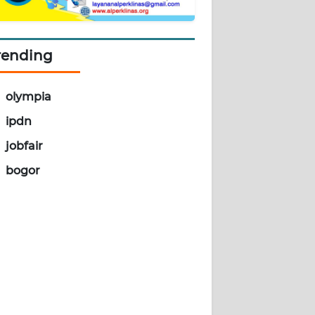
rending
olympia
ipdn
jobfair
bogor