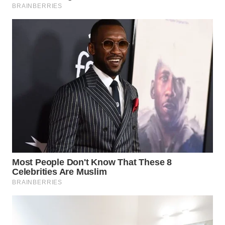
WN
LIKUPANG
WN
LABUANBAJO
WN
BORNEO
Wahana
Media
Group
WAHANA
NEWS
WAHANA
TANI