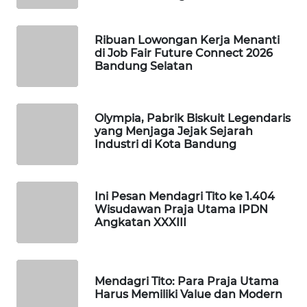
KONSUMEN
LISTRIK
Ribuan Lowongan Kerja Menanti
di Job Fair Future Connect 2026
Bandung Selatan
MASYARAKAT
KELISTRIKAN
Olympia, Pabrik Biskuit Legendaris
WALINKI
yang Menjaga Jejak Sejarah
ID
Industri di Kota Bandung
MAWAKA
ID
Ini Pesan Mendagri Tito ke 1.404
Wisudawan Praja Utama IPDN
MARTABAT
Angkatan XXXIII
NET
PLN
Mendagri Tito: Para Praja Utama
WATCH
Harus Memiliki Value dan Modern