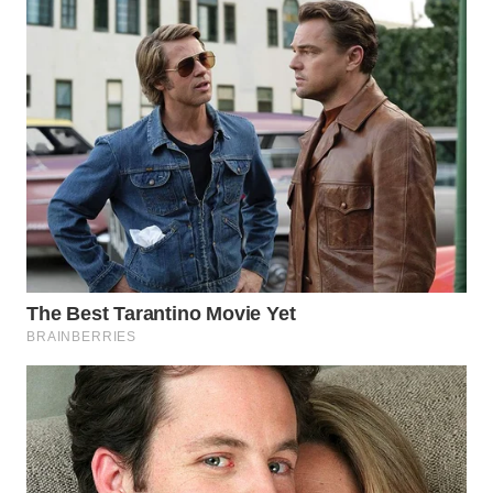
WN
TANGERANG
WN
BINJAI
WN
CIREBON
WN
INDRAMAYU
WN
KUNINGAN
WN
MAJALENGKA