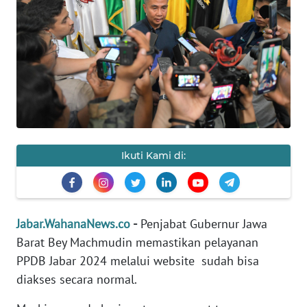
PRIANGAN
TIMUR
SUKABUMI
PURWAKARTA
Informasi
Ikuti Kami di:
INDEKS
BERITA
Jabar.WahanaNews.co
-
Penjabat Gubernur Jawa
KONTAK
Barat Bey Machmudin memastikan pelayanan
KAMI
PPDB Jabar 2024 melalui website sudah bisa
diakses secara normal.
INFO
IKLAN