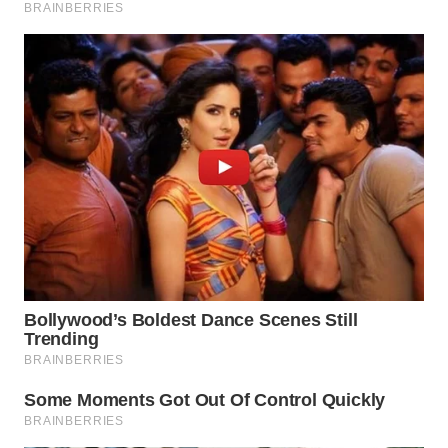
WN
SAMOSIR
WN
PADANG
LAWAS
WN
SUMEDANG
WN
CIANJUR
WN
KEPULAUAN
SERIBU