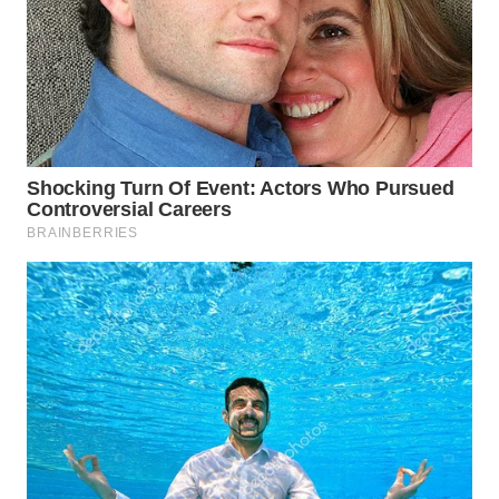
WN
SUBANG
WN
SUKABUMI
WN
PURWAKARTA
WN
PRIANGAN
TIMUR
WN
SEMARANG
WN
SOLO