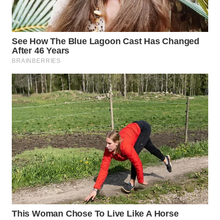
WN
PAKPAK
WN
KARAWANG
WN
BEKASI
WN
BOGOR
WN
DEPOK
WN
TAPANULI
UTARA