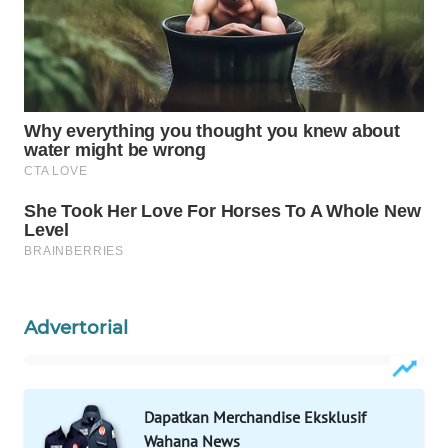
WAHANANEWS
ID
WAHANANEWS
CO ID
WAHANANEWS
NET
WAHANA
SPORT
WAHANA
Advertorial
UMKM
WAHANA
SELEB
Dapatkan Merchandise Eksklusif
Wahana News