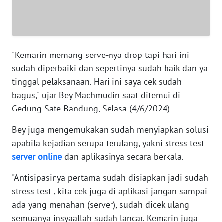
WN
SUMUT
WN
JAKARTA
"Kemarin memang serve-nya drop tapi hari ini
sudah diperbaiki dan sepertinya sudah baik dan ya
WN
tinggal pelaksanaan. Hari ini saya cek sudah
JABAR
bagus," ujar Bey Machmudin saat ditemui di
Gedung Sate Bandung, Selasa (4/6/2024).
WN
BANTEN
Bey juga mengemukakan sudah menyiapkan solusi
apabila kejadian serupa terulang, yakni stress test
WN
server
online
dan aplikasinya secara berkala.
NTT
"Antisipasinya pertama sudah disiapkan jadi sudah
WN
stress test , kita cek juga di aplikasi jangan sampai
KEPRI
ada yang menahan (server), sudah dicek ulang
semuanya insyaallah sudah lancar. Kemarin juga