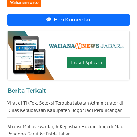
Wahananewsco
WN
BENGKULU
Beri Komentar
WN
LAMPUNG
WN
JATENG
Install Aplikasi
WN
NUSANTARA
Berita Terkait
WN
JOGJA
Viral di TikTok, Seleksi Terbuka Jabatan Administrator di
Dinas Kebudayaan Kabupaten Bogor Jadi Perbincangan
WN
JATIM
Aliansi Mahasiswa Tagih Kepastian Hukum Tragedi Maut
Pendopo Garut ke Polda Jabar