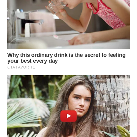
KARO
WN
SIMALUNGUN
WN
LABUHANBATU
WN
TAPANULI
TENGAH
WN DELI
SERDANG
WN
TEBING
TINGGI