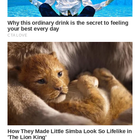
WN
BOROBUDUR
WN
MADURA
WN
SURABAYA
WN
NATUNA
WN
BINTAN
WN
MANDALIKA