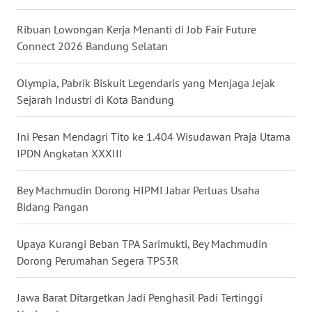
WN
BALI
Ribuan Lowongan Kerja Menanti di Job Fair Future
Connect 2026 Bandung Selatan
WN
KALBAR
Olympia, Pabrik Biskuit Legendaris yang Menjaga Jejak
Sejarah Industri di Kota Bandung
WN
KALTENG
Ini Pesan Mendagri Tito ke 1.404 Wisudawan Praja Utama
IPDN Angkatan XXXIII
WN
KALTARA
Bey Machmudin Dorong HIPMI Jabar Perluas Usaha
Bidang Pangan
WN
KALSEL
Upaya Kurangi Beban TPA Sarimukti, Bey Machmudin
Dorong Perumahan Segera TPS3R
WN
KALTIM
Jawa Barat Ditargetkan Jadi Penghasil Padi Tertinggi