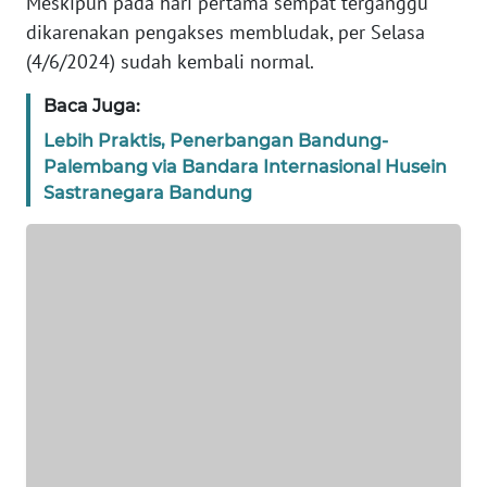
Meskipun pada hari pertama sempat terganggu
dikarenakan pengakses membludak, per Selasa
TENTANG
(4/6/2024) sudah kembali normal.
KAMI
Baca Juga:
PEDOMAN
Lebih Praktis, Penerbangan Bandung-
MEDIA
Palembang via Bandara Internasional Husein
SIBER
Sastranegara Bandung
REDAKSI
KARIR
DISCLAIMER
Wahana
News
Regional