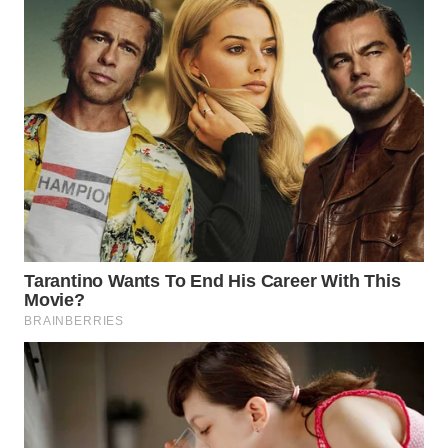
WN
DANAU
TOBA
WN
NIAS
WN
LANGKAT
WN
TAPANULI
SELATAN
WN
TANJUNG
LESUNG
WN