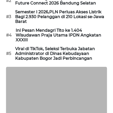
#2
Future Connect 2026 Bandung Selatan
TAMBANG
NEWS
Semester I 2026,PLN Perluas Akses Listrik
#3
Bagi 2.930 Pelanggan di 210 Lokasi se-Jawa
Barat
SITUNGIR
NEWS
Ini Pesan Mendagri Tito ke 1.404
#4
Wisudawan Praja Utama IPDN Angkatan
XXXIII
SIDIKALANG
NEWS
Viral di TikTok, Seleksi Terbuka Jabatan
#5
Administrator di Dinas Kebudayaan
Kabupaten Bogor Jadi Perbincangan
SIBARAGAS
NEWS
METRO
SIANTAR
NEWS
METRO
MEDAN