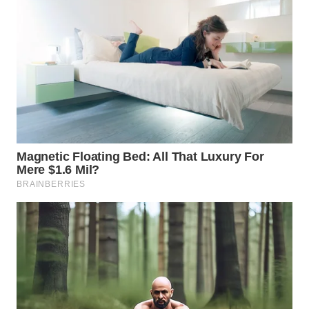
WAHANA
ADVOKAT
WAHANA
INFRASTRUKTUR
WAHANA
KONSUMEN
WAHANA
LISTRIK
WAHANA
TRAVEL
WAHANA
TV