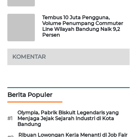
MKLI
Tembus 10 Juta Pengguna,
LPKKI
Volume Penumpang Commuter
Line Wilayah Bandung Naik 9,2
Persen
LKKI
KOPEKLIN
KOMENTAR
PORTAL
KONSUMEN
Berita Populer
FORWAMKI
ALPERKLINAS
Olympia, Pabrik Biskuit Legendaris yang
#1
Menjaga Jejak Sejarah Industri di Kota
Bandung
FORJASIDA
Ribuan Lowongan Kerja Menanti di Job Fair