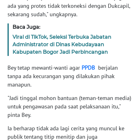
WN
ada yang protes tidak terkoneksi dengan Dukcapil,
PAPUA
sekarang sudah," ungkapnya.
WN
Baca Juga:
PAPUA
Viral di TikTok, Seleksi Terbuka Jabatan
BARAT
Administrator di Dinas Kebudayaan
Kabupaten Bogor Jadi Perbincangan
WN
RIAU
Bey tetap mewanti-wanti agar
PPDB
berjalan
tanpa ada kecurangan yang dilakukan pihak
WN
SERAMBI
manapun.
"Jadi tinggal mohon bantuan (teman-teman media)
WN
untuk pengawasan pada saat pelaksanaan itu,"
JAMBI
pinta Bey.
WN
Ia berharap tidak ada lagi cerita yang muncul ke
SULTRA
publik tentang titip menitip dan juga