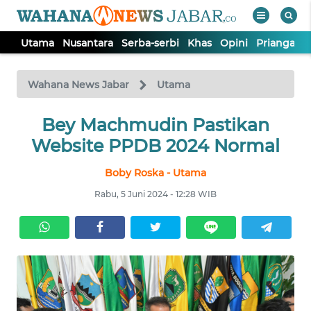
Utama
Nusantara
Serba-serbi
Khas
Opini
Priangan 
WAHANA
Tutup
TV
Wahana News Jabar
Utama
Bey Machmudin Pastikan
UTAMA
Website PPDB 2024 Normal
NUSANTARA
Boby Roska - Utama
Rabu, 5 Juni 2024 - 12:28 WIB
SERBA-
SERBI
KHAS
OPINI