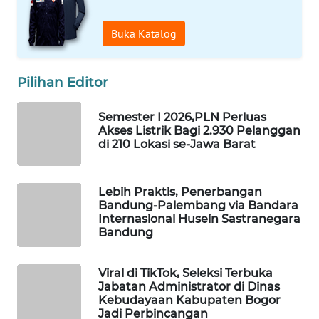
WAHANA
PERSONA
Buka Katalog
WAHANA
OTOMOTIF
Pilihan Editor
WAHANA
Semester I 2026,PLN Perluas
HEALTH
Akses Listrik Bagi 2.930 Pelanggan
di 210 Lokasi se-Jawa Barat
WAHANA
DESA
Lebih Praktis, Penerbangan
WISATA
Bandung-Palembang via Bandara
Internasional Husein Sastranegara
Bandung
LAPAK
WAHANA
Viral di TikTok, Seleksi Terbuka
Wahana
Jabatan Administrator di Dinas
Network
Kebudayaan Kabupaten Bogor
Jadi Perbincangan